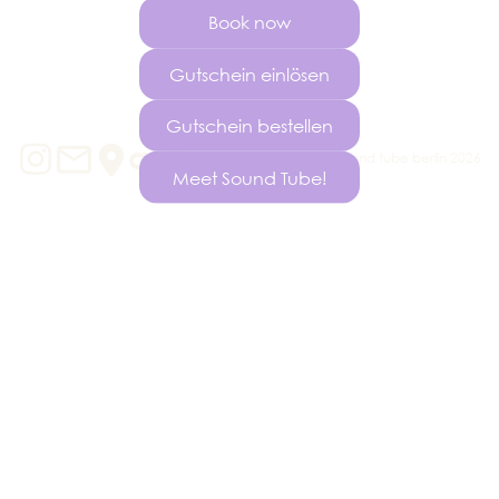
Book now
Gutschein einlösen
Gutschein bestellen
agb
© sound tube berlin 2026
Meet Sound Tube!